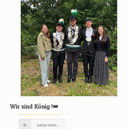
Wir sind König !👑
weiter lesen....