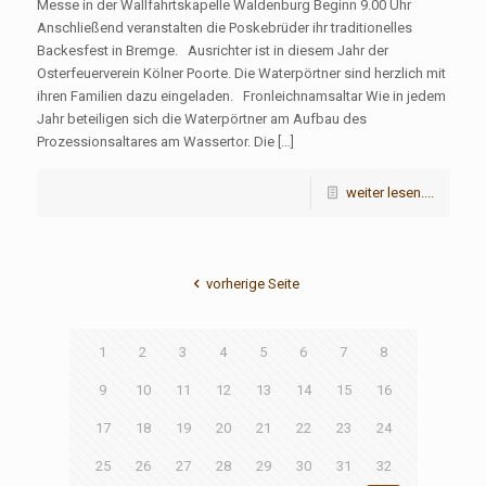
Messe in der Wallfahrtskapelle Waldenburg Beginn 9.00 Uhr
Anschließend veranstalten die Poskebrüder ihr traditionelles
Backesfest in Bremge. Ausrichter ist in diesem Jahr der
Osterfeuerverein Kölner Poorte. Die Waterpörtner sind herzlich mit
ihren Familien dazu eingeladen. Fronleichnamsaltar Wie in jedem
Jahr beteiligen sich die Waterpörtner am Aufbau des
Prozessionsaltares am Wassertor. Die […]
weiter lesen....
vorherige Seite
1
2
3
4
5
6
7
8
9
10
11
12
13
14
15
16
17
18
19
20
21
22
23
24
25
26
27
28
29
30
31
32