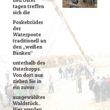
den Oster
tagen treffen
sich die
Poskebrüder
der
Waterpoote
traditionell an
den „weißen
Bänken“
unterhalb des
Osterkopps.
Von dort aus
ziehen Sie in
ein zuvor
ausgewähltes
Waldstück..
Hier werden