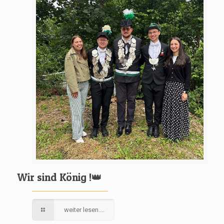
Wir sind König !👑
weiter lesen....