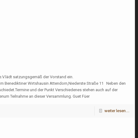
.V.lädt satzungsgemäß der Vorstand ein.
m Benediktiner Wirtshausin Attendorn,Niederste Straße 11 Neben den
bschiedet.Termine und der Punkt Verschiedenes stehen auch auf der
otenum Teilnahme an dieser Versammlung. Guet Füer
weiter lesen....