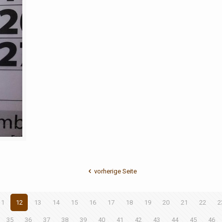
vorherige Seite
11
12
13
14
15
16
17
18
19
20
21
22
2
35
36
37
38
39
40
41
42
43
44
45
46