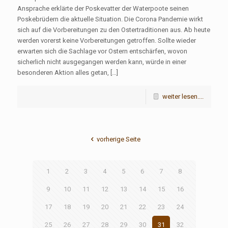
Ansprache erklärte der Poskevatter der Waterpoote seinen
Poskebrüdern die aktuelle Situation. Die Corona Pandemie wirkt
sich auf die Vorbereitungen zu den Ostertraditionen aus. Ab heute
werden vorerst keine Vorbereitungen getroffen. Sollte wieder
erwarten sich die Sachlage vor Ostern entschärfen, wovon
sicherlich nicht ausgegangen werden kann, würde in einer
besonderen Aktion alles getan, […]
weiter lesen....
vorherige Seite
1
2
3
4
5
6
7
8
9
10
11
12
13
14
15
16
17
18
19
20
21
22
23
24
25
26
27
28
29
30
31
32