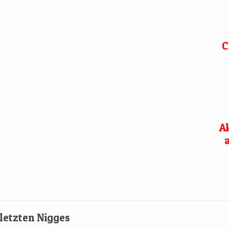
C
Ak
a
letzten Nigges