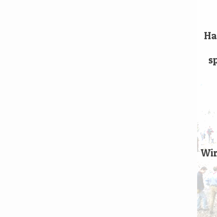
Han
sp
Wir