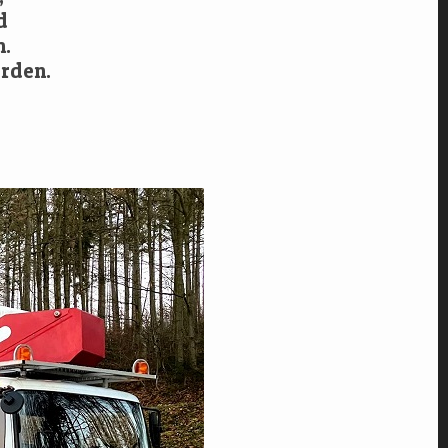
d
.
rden.