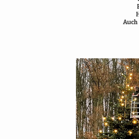
F
H
Auch 