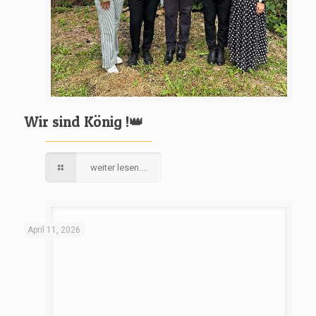
Wir sind König !👑
weiter lesen....
April 11, 2026