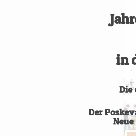
Jah
in 
Die 
Der Poskeva
Neue 