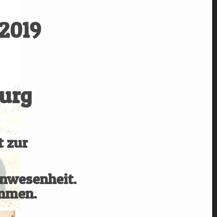
2019
burg
t zur
Anwesenheit.
ommen.