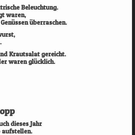
trische Beleuchtung.
gt waren,
 Genüssen überraschen.
wurst,
.
d Krautsalat gereicht.
er waren glücklich.
opp
uch dieses Jahr
aufstellen.