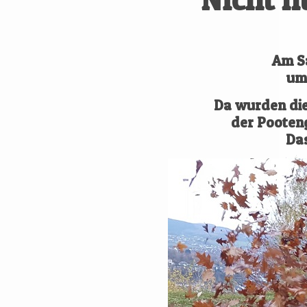
Am Sa
um 
Da wurden die
der Pooten
Das