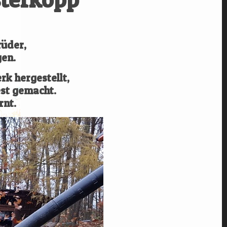
rüder,
gen.
k hergestellt,
st gemacht.
rnt.