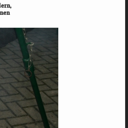
ern,
inen