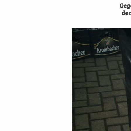
Geg
d
er